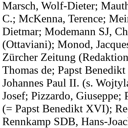
Marsch, Wolf-Dieter; Maut
C.; McKenna, Terence; Mein
Dietmar; Modemann SJ, Chr
(Ottaviani); Monod, Jacque
Zürcher Zeitung (Redaktion)
Thomas de; Papst Benedikt X
Johannes Paul II. (s. Wojtyla
Josef; Pizzardo, Giuseppe; 
(= Papst Benedikt XVI); Rec
Rennkamp SDB, Hans-Joachi